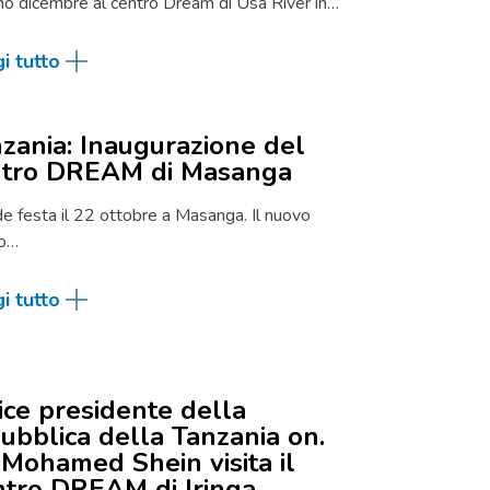
imo dicembre al centro Dream di Usa River in…
i tutto
zania: Inaugurazione del
ntro DREAM di Masanga
e festa il 22 ottobre a Masanga. Il nuovo
ro…
i tutto
vice presidente della
ubblica della Tanzania on.
 Mohamed Shein visita il
tro DREAM di Iringa