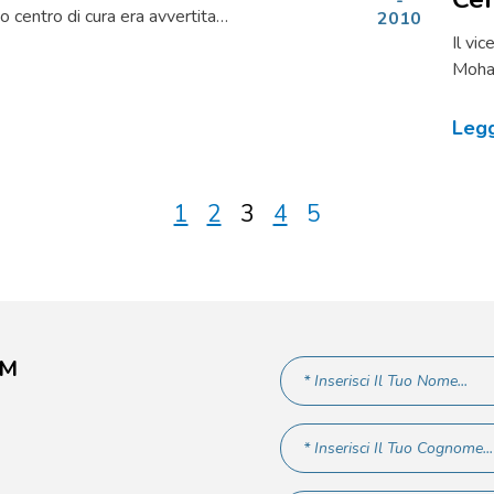
o centro di cura era avvertita…
2010
Il vi
Moha
Legg
1
2
3
4
5
AM