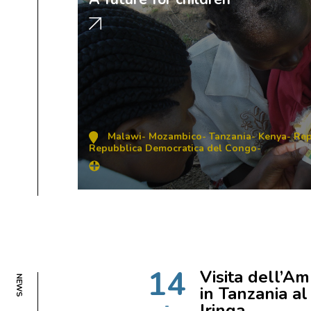
Malawi
-
Mozambico
-
Tanzania
-
Kenya
-
Rep
Repubblica Democratica del Congo
-
14
Visita dell’Am
NEWS
in Tanzania a
Iringa