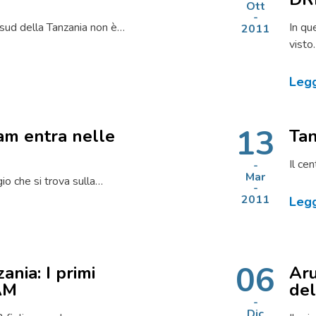
Ott
l sud della Tanzania non è…
In qu
2011
visto
Legg
13
am entra nelle
Tan
Il ce
Mar
gio che si trova sulla…
2011
Legg
06
nia: I primi
Aru
AM
del
Dic