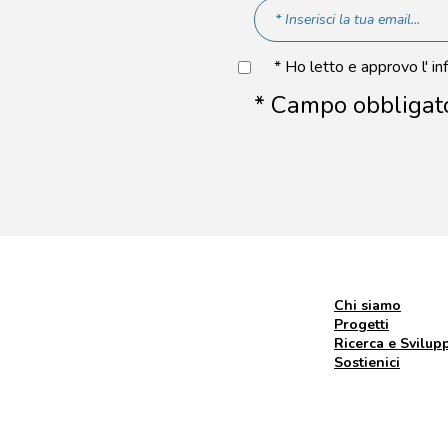
* Ho letto e approvo l' in
* Campo obbligat
Chi siamo
Progetti
Ricerca e Svilup
Sostienici