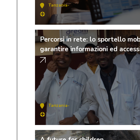
Tanzania
-
Percorsi in rete: lo sportello m
garantire informazioni ed accessi
Tanzania
-
A future for children