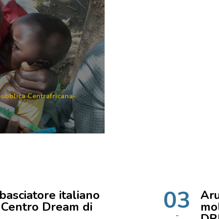
ubblica Centrafricana
-
03
basciatore italiano
Aru
l Centro Dream di
mol
DR