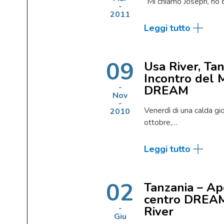
“Mi chiamo Joseph, ho 8
2011
Leggi tutto
09
Usa River, Ta
Incontro del 
DREAM
Nov
Venerdì di una calda gi
2010
ottobre,…
Leggi tutto
02
Tanzania – Ap
centro DREAM
River
Giu