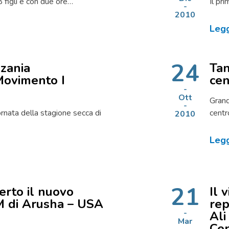
 figli e con due ore…
Il pr
2010
Legg
24
nzania
Tan
Movimento I
ce
Ott
Grand
ornata della stagione secca di
cent
2010
Legg
21
erto il nuovo
Il 
 di Arusha – USA
rep
Ali
Mar
Cen